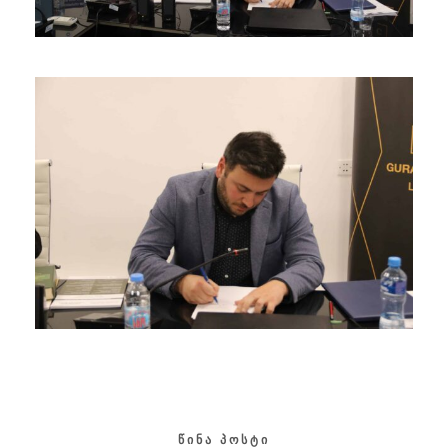
ᲬᲘᲜᲐ ᲞᲝᲡᲢᲘ