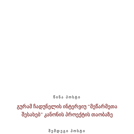
ᲬᲘᲜᲐ ᲞᲝᲡᲢᲘ
გურამ ჩადუნელის ინტერვიუ “მეწარმეთა
შესახებ” კანონის პროექტის თაობაზე
ᲨᲔᲛᲓᲔᲒᲘ ᲞᲝᲡᲢᲘ